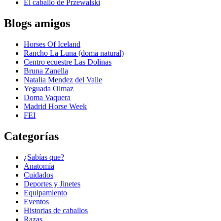
El caballo de Przewalski
Blogs amigos
Horses Of Iceland
Rancho La Luna (doma natural)
Centro ecuestre Las Dolinas
Bruna Zanella
Natalia Mendez del Valle
Yeguada Olmaz
Doma Vaquera
Madrid Horse Week
FEI
Categorías
¿Sabías que?
Anatomía
Cuidados
Deportes y Jinetes
Equipamiento
Eventos
Historias de caballos
Razas