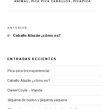
ANIMAL
,
PICA PICA CABALLOS
,
PICAPICA
Navegación
ANTERIOR
Entrada
de
anterior:
Caballo Alazán ¿cómo es?
entradas
ENTRADAS RECIENTES
Pica-pica (mi experiencia)
Caballo Alazán ¿cómo es?
Daniel Coyle – Irlanda
Jáquima de nudos y jáquima vaquera