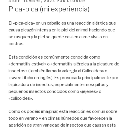
PUBLICADO
3 SEPTIEMBRE, 2024
POR
LEONOR
EL
Pica-pica (mi experiencia)
El «pica-pica» en un caballo es una reacción alérgica que
causa picazón intensa en la piel del animal haciendo que
se rasquen y la piel se quede casi en carne viva o en
costras.
Esta condición es comúnmente conocida como
«dermatitis estival» o «dermatitis alérgica a la picadura de
insectos» (también llamada «alergia al Culicoides» o
«sweet itch» en inglés). Es provocada principalmente por
la picadura de insectos, especialmente mosquitos y
pequeños insectos conocidos como «jejenes» o
«culicoides».
Como os podéis imaginar, esta reacción es común sobre
todo en verano y en climas húmedos que favorecen la
aparición de gran variedad de insectos que causan esta