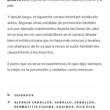
piel.
Y desde luego, el siguiente verano intentaré echárselo
antes. Algunas otras medidas de prevención también
son por ejemplo mantenerles durante las horas de calor
en un box (en mi caso están libres en el campo), limpiar
bien el estiércol para que no haya más moscas y lavarles
con shampoo de te ya que a veces el sudor también les
causa interés a los insectos.
Espero que os sirva mi experiencia y lo que digo siempre,
lo mejor es la prevención y cuidarlos como merecen.
CATEGORÍAS
CUIDADOS
ETIQUETAS
ALERGIA CABALLOS
,
CABALLO
,
CABALLOS
,
DERMATITIS EQUINA
,
EQUINOS
,
PICA PICA