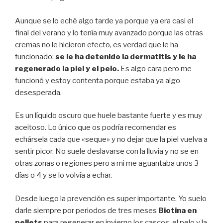
Aunque se lo eché algo tarde ya porque ya era casi el
final del verano y lo tenía muy avanzado porque las otras
cremas no le hicieron efecto, es verdad que le ha
funcionado:
se le ha detenido la dermatitis y le ha
regenerado la piel y el pelo.
Es algo cara pero me
funcionó y estoy contenta porque estaba ya algo
desesperada.
Es un líquido oscuro que huele bastante fuerte y es muy
aceitoso. Lo único que os podría recomendar es
echársela cada que «seque» y no dejar que la piel vuelva a
sentir picor. No suele deslavarse con la lluvia y no se en
otras zonas o regiones pero a mi me aguantaba unos 3
días o 4 y se lo volvía a echar.
Desde luego la prevención es super importante. Yo suelo
darle siempre por periodos de tres meses
Biotina en
pellets
para regenerar en invierno los cascos, el pelo y la