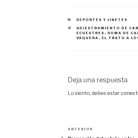
CATEGORÍAS
DEPORTES Y JINETES
ETIQUETAS
ADIESTRAMIENTO DE CA
ECUESTRES
,
DOMA DE CA
VAQUERA
,
EL TRATO A L
Deja una respuesta
Lo siento, debes estar
conect
Navegación
ANTERIOR
Entrada
anterior: