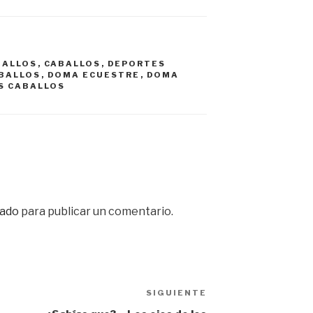
BALLOS
,
CABALLOS
,
DEPORTES
BALLOS
,
DOMA ECUESTRE
,
DOMA
OS CABALLOS
ado
para publicar un comentario.
SIGUIENTE
Siguiente
entrada