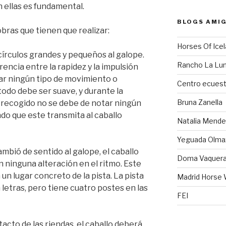
 ellas es fundamental.
BLOGS AMI
bras que tienen que realizar:
Horses Of Ice
 círculos grandes y pequeños al galope.
Rancho La Lun
rencia entre la rapidez y la impulsión
tar ningún tipo de movimiento o
Centro ecuest
 todo debe ser suave, y durante la
Bruna Zanella
l recogido no se debe de notar ningún
ndo que este transmita al caballo
Natalia Mendez
Yeguada Olma
bió de sentido al galope, el caballo
Doma Vaquer
 ninguna alteración en el ritmo. Este
n lugar concreto de la pista. La pista
Madrid Horse
 letras, pero tiene cuatro postes en las
FEI
acto de las riendas, el caballo deberá