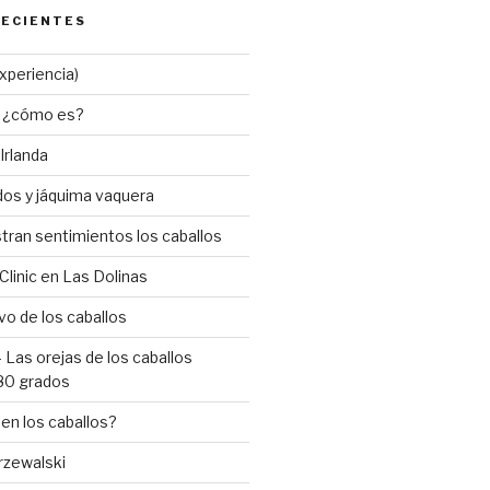
RECIENTES
experiencia)
n ¿cómo es?
Irlanda
dos y jáquima vaquera
an sentimientos los caballos
Clinic en Las Dolinas
vo de los caballos
 Las orejas de los caballos
180 grados
n los caballos?
Przewalski