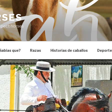
RSES
espect horses
Sabías que?
Razas
Historias de caballos
Deportes