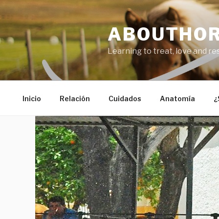
Saltar
al
ABOUTHO
contenido
Learning to treat, love and r
Inicio
Relación
Cuidados
Anatomía
¿