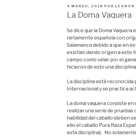
PUBLICADO
4 MARZO, 2018
POR
LEONOR
EL
La Doma Vaquera
Se dice que la Doma Vaquera es
netamente española con oríg
Salamanca debido a que en es
existían dando origen a este 
campo como velar por el ganad
hicieron de esto una disciplin
La disciplina está reconocida
Internacional y se practica a
La doma vaquera consiste en 
realizar una serie de pruebas
habilidad del caballo (deben s
ello el caballo Pura Raza Es
esta disciplina). No solamente