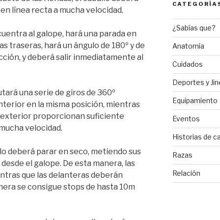
CATEGORÍA
en línea recta a mucha velocidad.
¿Sabías que?
ncuentra al galope, hará una parada en
s traseras, hará un ángulo de 180º y de
Anatomía
ción, y deberá salir inmediatamente al
Cuidados
Deportes y Ji
cutará una serie de giros de 360º
Equipamiento
nterior en la misma posición, mientras
a exterior proporcionan suficiente
Eventos
 mucha velocidad.
Historias de c
allo deberá parar en seco, metiendo sus
Razas
 desde el galope. De esta manera, las
Relación
ntras que las delanteras deberán
nera se consigue stops de hasta 10m