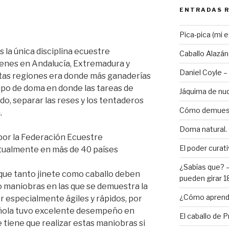
ENTRADAS 
Pica-pica (mi 
 la única disciplina ecuestre
Caballo Alazá
enes en Andalucía, Extremadura y
Daniel Coyle – 
tas regiones era donde más ganaderías
tipo de doma en donde las tareas de
Jáquima de nu
o, separar las reses y los tentaderos
Cómo demuestr
a.
Doma natural. 
 por la Federación Ecuestre
El poder curati
ctualmente en más de 40 países
¿Sabías que? –
que tanto jinete como caballo deben
pueden girar 
 o maniobras en las que se demuestra la
¿Cómo aprende
er especialmente ágiles y rápidos, por
pañola tuvo excelente desempeño en
El caballo de 
 tiene que realizar estas maniobras si