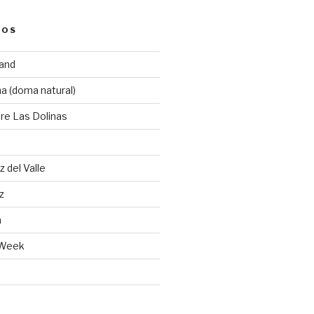
GOS
land
a (doma natural)
re Las Dolinas
 del Valle
z
a
 Week