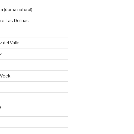
a (doma natural)
re Las Dolinas
 del Valle
z
a
 Week
S