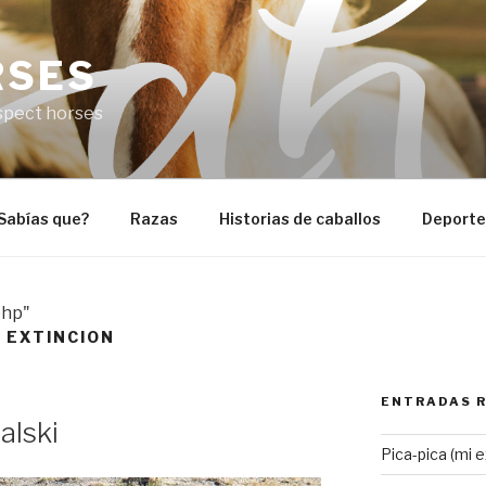
RSES
espect horses
Sabías que?
Razas
Historias de caballos
Deportes
php"
 EXTINCION
ENTRADAS 
alski
Pica-pica (mi 