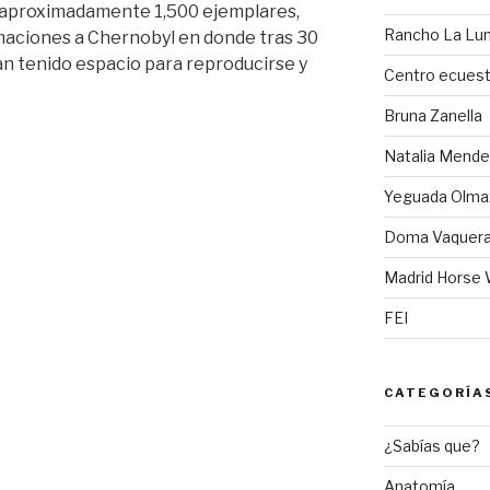
 aproximadamente 1,500 ejemplares,
Rancho La Lun
imaciones a Chernobyl en donde tras 30
n tenido espacio para reproducirse y
Centro ecuest
Bruna Zanella
Natalia Mendez
Yeguada Olma
»
Doma Vaquer
Madrid Horse
FEI
CATEGORÍA
¿Sabías que?
Anatomía