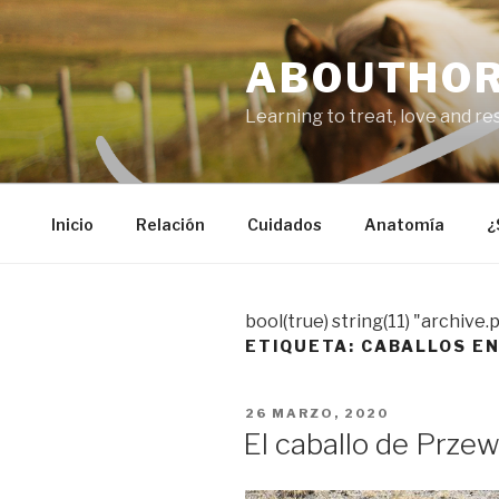
Saltar
al
ABOUTHO
contenido
Learning to treat, love and r
Inicio
Relación
Cuidados
Anatomía
¿
bool(true) string(11) "archive.
ETIQUETA:
CABALLOS EN
PUBLICADO
26 MARZO, 2020
EL
El caballo de Przew