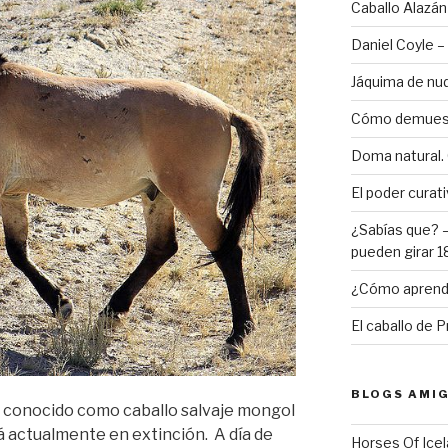
Caballo Alazá
Daniel Coyle – 
Jáquima de nu
Cómo demuestr
Doma natural. 
El poder curati
¿Sabías que? –
pueden girar 
¿Cómo aprende
El caballo de 
BLOGS AMI
s conocido como caballo salvaje mongol
á actualmente en extinción. A día de
Horses Of Ice