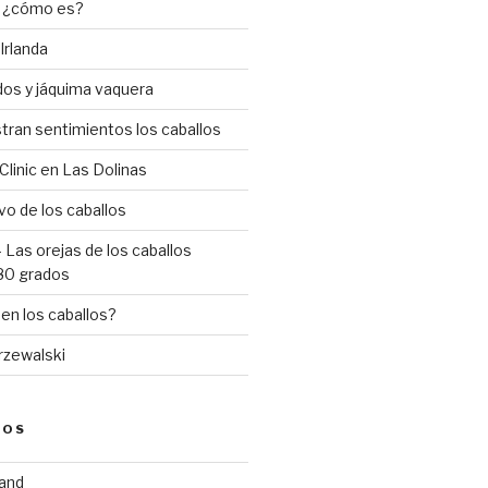
n ¿cómo es?
Irlanda
dos y jáquima vaquera
an sentimientos los caballos
Clinic en Las Dolinas
vo de los caballos
 Las orejas de los caballos
180 grados
n los caballos?
Przewalski
GOS
land