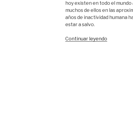
hoy existen en todo el mundo
muchos de ellos en las aprox
años de inactividad humana ha
estar a salvo.
Continuar leyendo
«El
caballo
de
Przewalski