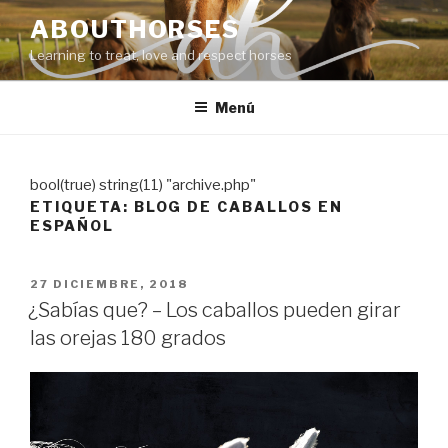
Saltar
ABOUTHORSES
al
Learning to treat, love and respect horses
contenido
Menú
bool(true) string(11) "archive.php"
ETIQUETA:
BLOG DE CABALLOS EN
ESPAÑOL
PUBLICADO
27 DICIEMBRE, 2018
EL
¿Sabías que? – Los caballos pueden girar
las orejas 180 grados