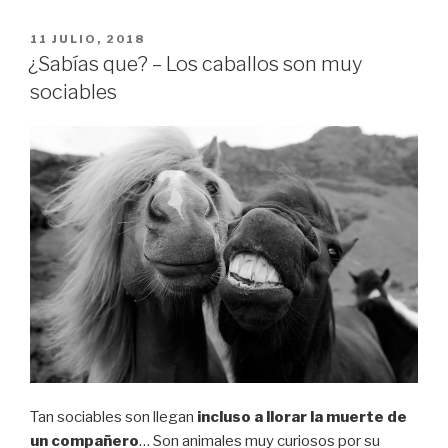
–
Los
PUBLICADO
11 JULIO, 2018
EL
caballos
¿Sabías que? – Los caballos son muy
usan
sociables
expresiones
faciales
complejas
para
expresar
sus
sentimientos»
Tan sociables son llegan
incluso a llorar la muerte de
un compañero
… Son animales muy curiosos por su